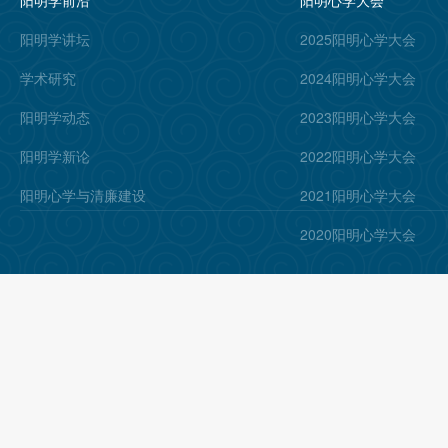
阳明学前沿
阳明心学大会
阳明学讲坛
2025阳明心学大会
学术研究
2024阳明心学大会
阳明学动态
2023阳明心学大会
阳明学新论
2022阳明心学大会
阳明心学与清廉建设
2021阳明心学大会
2020阳明心学大会