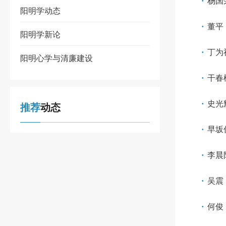
杨国
阳明学动态
·
董平
阳明学新论
·
丁为
阳明心学与清廉建设
·
干春
·
史光
推荐
动态
·
早坂
·
李晨
·
吴震
·
何俊